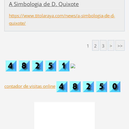
A Simbologia de D. Quixote
https://www.titolaraya.com/news/a-simbologia-de-d-
quixote/
1
2
3
>
>>
contador de visitas online