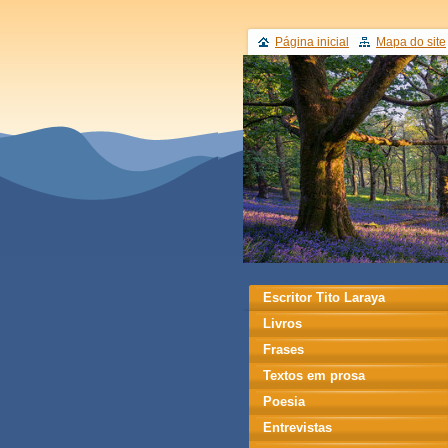
Página inicial
Mapa do site
Escritor Tito Laraya
Livros
Frases
Textos em prosa
Poesia
Entrevistas