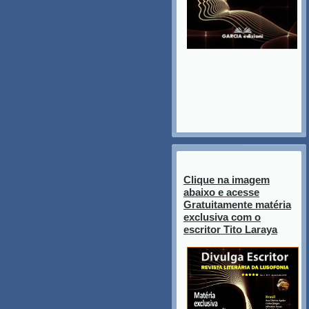
Clique na imagem
abaixo e acesse
Gratuitamente matéria
exclusiva com o
escritor Tito Laraya