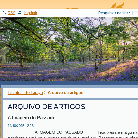
RSS
Imprimir
Pesquisar no site:
Escritor Tito Laraya
>
Arquivo de artigos
ARQUIVO DE ARTIGOS
A Imagem do Passado
14/10/2015 12:23
A IMAGEM DO PASSADO Fica presa em alguma retina 