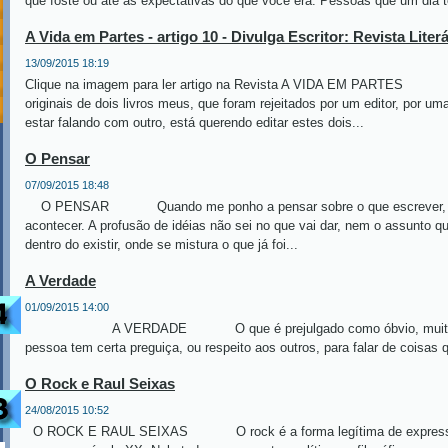
que foste ou até as expectativas do que você era. Pessoas que um dia 
A Vida em Partes - artigo 10 - Divulga Escritor: Revista Liter
13/09/2015 18:19
Clique na imagem para ler artigo na Revista A VIDA EM PARTES 
originais de dois livros meus, que foram rejeitados por um editor, por u
estar falando com outro, está querendo editar estes dois...
O Pensar
07/09/2015 18:48
O PENSAR Quando me ponho a pensar sobre o que escrever, não
acontecer. A profusão de idéias não sei no que vai dar, nem o assunto 
dentro do existir, onde se mistura o que já foi...
A Verdade
01/09/2015 14:00
A VERDADE O que é prejulgado como óbvio, muitas veze
pessoa tem certa preguiça, ou respeito aos outros, para falar de coisas 
O Rock e Raul Seixas
24/08/2015 10:52
O ROCK E RAUL SEIXAS O rock é a forma legítima de expressão