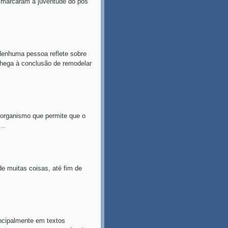
ue marcaram a juventude do pós
huma pessoa reflete sobre
chega à conclusão de remodelar
smo que permite que o
..
muitas coisas, até fim de
ipalmente em textos