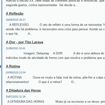
marcou o século XX. Nele todas as correntes políticas e filosóficas, q
segunda guerra, contra representadas. Vai desde a...
A Reflexão
16/08/2015 20:17
A REFLEXÃO O ato de refletir é uma forma de se reinventar. Nen
aonde não há problema, é necessária uma crise para pensar. Aonde se 
o que há. A...
A Dor - por Tito Laraya
11/08/2015 15:41
Imagem: Delaunay A DOR A dor é uma defesa do organi
indivíduo mude de atividade de forma com que resolva o problema que a.
A Rotina
02/08/2015 21:04
A ROTINA Ouve-se muito a falar mal da rotina, põe-lhe a culpa de 
relacionamentos! O que é a rotina? O...
A Ditadura das Horas
29/07/2015 11:18
A DITADURA DAS HORAS Muito já se escreveu e se disse, princ