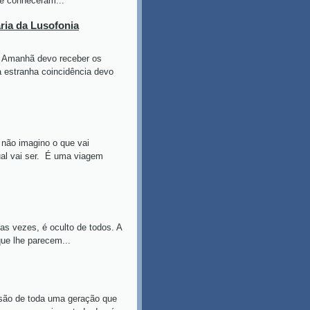
te conheceram...
ária da Lusofonia
Amanhã devo receber os
ma estranha coincidência devo
 imagino o que vai
qual vai ser. É uma viagem
s, é oculto de todos. A
que lhe parecem...
 de toda uma geração que