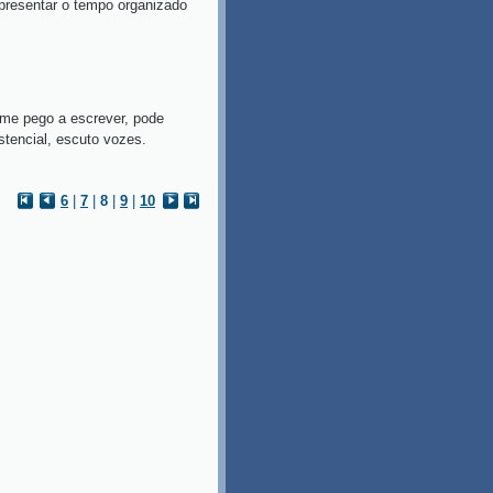
epresentar o tempo organizado
pego a escrever, pode
 existencial, escuto vozes.
6
|
7
|
8
|
9
|
10