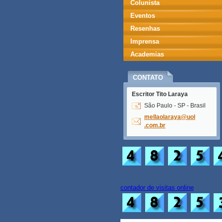
Colunista
Eventos
Resenhas
Imprensa
Academias
CONTATO
Escritor Tito Laraya
São Paulo - SP - Brasil
mellaola
raya@uol
.com.br
contador de visitas online