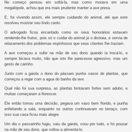
No começo pensou em soltá-la, mas como morava em uma
megalópole, achou que era mais prudente manter a ave presa.
E, foi vivendo assim, ele sempre cuidando do animal, até que este
resolveu mostrar seu lindo canto.
O advogado ficou encantado como os seus honorários estavam
rendendo-lhe frutos, pois só o cuidar do animal já o distraia, e servia de
relaxamento dos problemas espinhosos que seus clientes lhe traziam.
A ave começou a subir na mão de seu dono quando ia trocá-lo, e
sempre bicava muito, não que isto lhe parecesse agressivo, mas um
gesto de carinho.
Junto com a gaiola o dono do pássaro punha vasos de plantas, que
começou a regar com a agua do banho da ave.
Qual não foi sua surpresa, as plantas brotavam fortes sem adubo, e
muitas começaram a florescer.
Ele então tomou uma decisão, pegava um vaso bem florido, e punha
enfeitando a sala, enquanto os outros continuavam no terraço, com
isso sua casa ficou mais alegre.
Um dia o passarinho fugiu, saiu da gaiola, voou por tudo, e foi pousar
na mão de seu dono, que voltou a alimentá-lo.