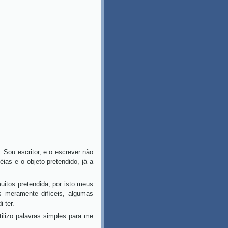
ou escritor, e o escrever não
ias e o objeto pretendido, já a
tos pretendida, por isto meus
as meramente difíceis, algumas
 ter.
izo palavras simples para me