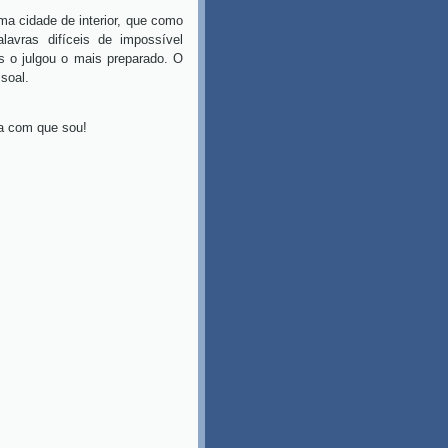
 cidade de interior, que como
lavras difíceis de impossível
s o julgou o mais preparado. O
soal.
com que sou!