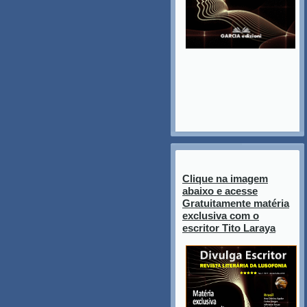
Clique na imagem
abaixo e acesse
Gratuitamente matéria
exclusiva com o
escritor Tito Laraya