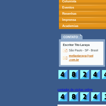
Colunista
Eventos
Resenhas
Imprensa
Academias
CONTATO
Escritor Tito Laraya
São Paulo - SP - Brasil
mellaola
raya@uol
.com.br
contador de visitas online