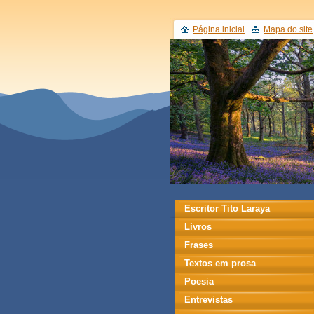
Página inicial
Mapa do site
Escritor Tito Laraya
Livros
Frases
Textos em prosa
Poesia
Entrevistas