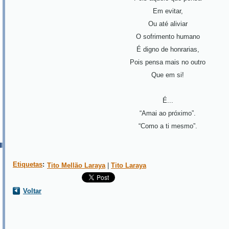
Em evitar,
Ou até aliviar
O sofrimento humano
É digno de honrarias,
Pois pensa mais no outro
Que em si!
É...
“Amai ao próximo”.
“Como a ti mesmo”.
Etiquetas
:
Tito Mellão Laraya
|
Tito Laraya
Voltar