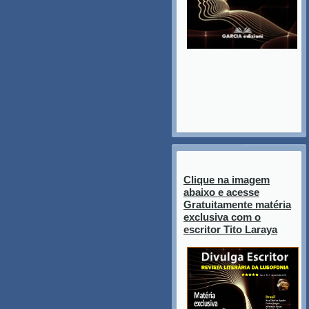
Clique na imagem
abaixo e acesse
Gratuitamente matéria
exclusiva com o
escritor Tito Laraya