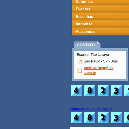
Colunista
Eventos
Resenhas
Imprensa
Academias
CONTATO
Escritor Tito Laraya
São Paulo - SP - Brasil
mellaola
raya@uol
.com.br
contador de visitas online