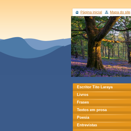
Página inicial
Mapa do site
Escritor Tito Laraya
Livros
Frases
Textos em prosa
Poesia
Entrevistas