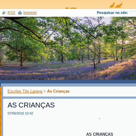
RSS
Imprimir
Pesquisar no site:
Escritor Tito Laraya
>
As Crianças
AS CRIANÇAS
07/06/2015 10:42
AS CRIANÇAS