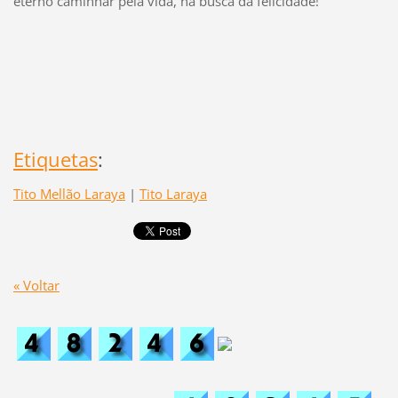
eterno caminhar pela vida, na busca da felicidade!
Etiquetas
:
Tito Mellão Laraya
|
Tito Laraya
« Voltar